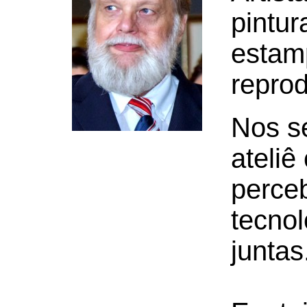
pintura
estam
repro
Nos s
ateliê
perce
tecnol
juntas