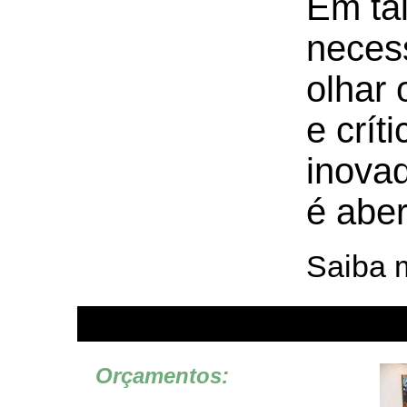
Em tai
neces
olhar 
e crít
inova
é aber
Saiba m
Orçamentos: